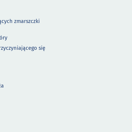
cych zmarszczki
kóry
zyczyniającego się
ła