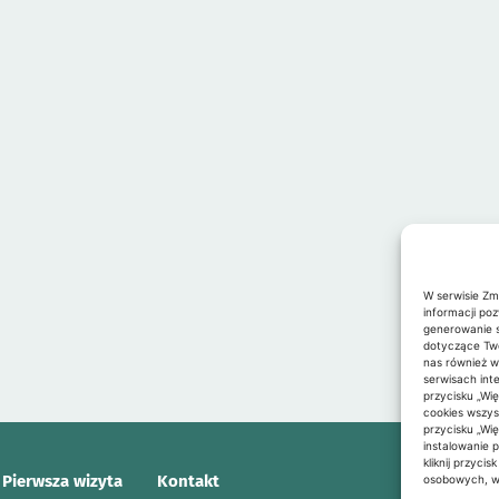
W serwisie Z
informacji po
generowanie st
dotyczące Two
nas również w
serwisach int
przycisku „Wi
cookies wszyst
przycisku „Wi
instalowanie 
kliknij przyci
Pierwsza wizyta
Kontakt
osobowych, w 