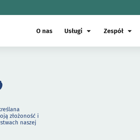
O nas
Usługi
Zespół
o
kreślana
woją złożoność i
rstwach naszej