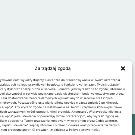
Zarządzaj zgodą
mysłownia.com wykorzystujemy ciasteczka do przechowywania w Twoim urządzeniu
zwalających na jego prawidłowe i bezpieczne funkcjonowanie, zapis Twoich ustawień,
atystyk oraz analizę ruchu w serwisie. Ponadto, jeśli wyrazisz na to zgodę, informacje
jej aktywności w serwisie pozyskane dzięki ciasteczkom będą wykorzystywane przez
 celu dostosowania treści reklamowych wyświetlanych w serwisie oraz innych
ernetowych. Poszczególne ustawienia plików cookies możesz zmieniać po kliknięciu
ęcej opcji”. Aby wyrazić zgodę na instalowanie na Twoim urządzeniu końcowym plików
kich wskazanych wyżej kategorii, kliknij przycisk „Akceptuję”. W przypadku kliknięcia
ęcej opcji”, jeśli ustawienia odpowiadają Twoim preferencjom, aby wyrazić zgodę na
plików cookies na Twoim urządzeniu końcowym w wybranym przez Ciebie zakresie,
Zmysłownia Centrum Terapii
sk „Zapisz ustawienia”. Więcej informacji o plikach cookies oraz przetwarzaniu danych
w Warszawie
tym przysługujących Ci prawach, znajdziesz w Polityce prywatności.
ul. Chodkiewicza 8, lokal uż. 14